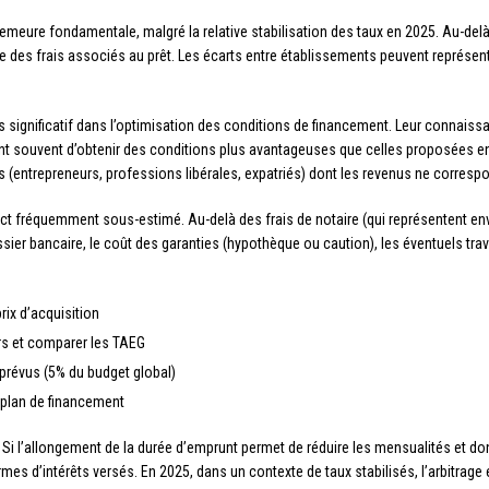
emeure fondamentale, malgré la relative stabilisation des taux en 2025. Au-delà 
le des frais associés au prêt. Les écarts entre établissements peuvent représente
s significatif dans l’optimisation des conditions de financement. Leur connais
nt souvent d’obtenir des conditions plus avantageuses que celles proposées en
es (entrepreneurs, professions libérales, expatriés) dont les revenus ne corresp
t fréquemment sous-estimé. Au-delà des frais de notaire (qui représentent envir
ssier bancaire, le coût des garanties (hypothèque ou caution), les éventuels tr
ix d’acquisition
rs et comparer les TAEG
mprévus (5% du budget global)
u plan de financement
 Si l’allongement de la durée d’emprunt permet de réduire les mensualités et d
termes d’intérêts versés. En 2025, dans un contexte de taux stabilisés, l’arbitrag