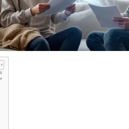
25
ur