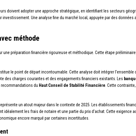
reurs doivent adopter une approche stratégique, en identifiant les secteurs géog
eur investissement. Une analyse fine du marché local, appuyée par des données 
 avec méthode
ur une préparation financière rigoureuse et méthodique. Cette étape préliminai
titue le point de départ incontournable. Cette analyse doit intégrer l’ensemble
te des charges courantes et des engagements financiers existants. Les
banqu
x recommandations du
Haut Conseil de Stabilité Financière
. Cette contrainte
.
représente un atout majeur dans le contexte de 2025. Les établissements financi
t idéalement les frais de notaire et une partie du prix d’achat. Cette exigence 
onomique encore marqué par certaines incertitudes.
ment