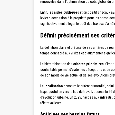
renouvelée dans l’optimisation du coût global du cré
Enfin, les
aides publiques
et dispositifs fiscaux a
levier d’accession à la propriété pour les primo-a
significativement alléger le coût des travaux d’amé
Définir précisément ses critè
La définition claire et précise de ses critères de r
temps consacré aux visites et d’augmenter significa
La hiérarchisation des
critères prioritaires
s’impos
souhaitable permet d’éviter les déceptions et de 
de son mode de vie actuel et de ses évolutions pré
La
localisation
demeure le critère primordial, celui 
trajet quotidien vers le lieu de travail, accessibil
d’évolution urbaine. En 2025, l’accès aux
infrastru
télétravailleurs.
Anticiper ses besoins futurs