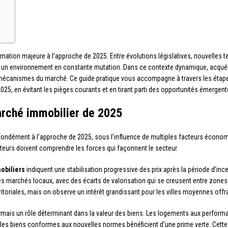
rmation majeure à l’approche de 2025. Entre évolutions législatives, nouvelle
 à un environnement en constante mutation. Dans ce contexte dynamique, acquér
écanismes du marché. Ce guide pratique vous accompagne à travers les étape
025, en évitant les pièges courants et en tirant parti des opportunités émergent
arché immobilier de 2025
ondément à l’approche de 2025, sous l’influence de multiples facteurs écono
eurs doivent comprendre les forces qui façonnent le secteur.
obiliers
indiquent une stabilisation progressive des prix après la période d’in
es marchés locaux, avec des écarts de valorisation qui se creusent entre zone
toriales, mais on observe un intérêt grandissant pour les villes moyennes offran
mais un rôle déterminant dans la valeur des biens. Les logements aux performa
ue les biens conformes aux nouvelles normes bénéficient d’une prime verte. Cett