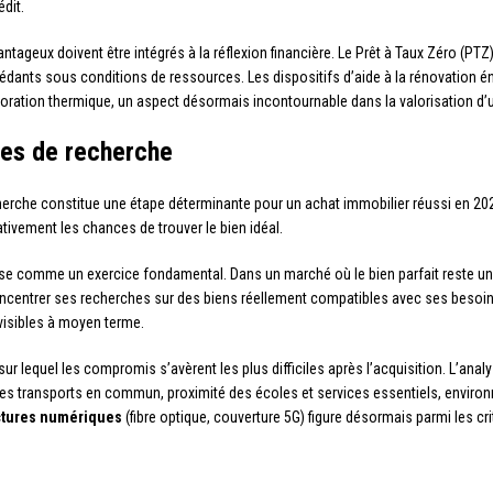
dit.
vantageux doivent être intégrés à la réflexion financière. Le Prêt à Taux Zéro (
ccédants sous conditions de ressources. Les dispositifs d’aide à la rénovation
lioration thermique, un aspect désormais incontournable dans la valorisation d’u
res de recherche
echerche constitue une étape déterminante pour un achat immobilier réussi en 202
tivement les chances de trouver le bien idéal.
e comme un exercice fondamental. Dans un marché où le bien parfait reste une 
concentrer ses recherches sur des biens réellement compatibles avec ses besoi
visibles à moyen terme.
sur lequel les compromis s’avèrent les plus difficiles après l’acquisition. L’anal
ité des transports en commun, proximité des écoles et services essentiels, envir
ctures numériques
(fibre optique, couverture 5G) figure désormais parmi les cr