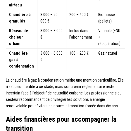
air/eau
Chaudière à
8 000 – 20
200 – 400 €
Biomasse
granulés
000 €
(pellets)
Réseau de
3 000 – 8 000
Inclus dans
Variable (ENR
chaleur
€
l’abonnement
+
urbain
récupération)
Chaudière
3 000 – 6 000
100 – 200 €
Gaz naturel
gaz à
€
condensation
La chaudière à gaz à condensation mérite une mention particulière. Elle
n’est pas interdite à ce stade, mais son avenir réglementaire reste
incertain face à l’objectif de neutralité carbone. Les professionnels du
secteur recommandent de privilégier les solutions à énergie
renouvelable pour éviter une nouvelle transition forcée dans dix ans.
Aides financières pour accompagner la
transition