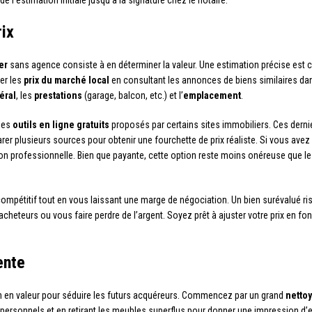
 l’estimation initiale jusqu’à la signature chez le notaire.
rix
er
sans agence consiste à en déterminer la valeur. Une estimation précise est cr
er les
prix du marché local
en consultant les annonces de biens similaires dans
éral
, les
prestations
(garage, balcon, etc.) et l’
emplacement
.
 des
outils en ligne gratuits
proposés par certains sites immobiliers. Ces derni
r plusieurs sources pour obtenir une fourchette de prix réaliste. Si vous avez d
on professionnelle. Bien que payante, cette option reste moins onéreuse que les
re compétitif tout en vous laissant une marge de négociation. Un bien surévalué r
s acheteurs ou vous faire perdre de l’argent. Soyez prêt à ajuster votre prix en f
ente
 bien en valeur pour séduire les futurs acquéreurs. Commencez par un grand
netto
ersonnels et en retirant les meubles superflus pour donner une impression d’