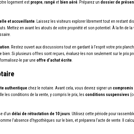
votre logement est
propre
,
rangé
et
bien aéré
. Préparez un
dossier de présen
lle et accueillante
. Laissez les visiteurs explorer librement tout en restant 
uts. Mettez en avant les atouts de votre propriété et son potentiel. À la fin de l
ssaire.
ation
. Restez ouvert aux discussions tout en gardant à l’esprit votre prix planch
e bien. Si plusieurs offres sont reçues, évaluez-les non seulement sur le prix p
 formalisez-le par une
offre d’achat écrite
.
otaire
cte authentique
chez le notaire. Avant cela, vous devrez signer un
compromis 
e les conditions de la vente, y compris le prix, les
conditions suspensives
(c
se d’un
délai de rétractation de 10 jours
. Utilisez cette période pour rassembl
comme l’absence d’hypothèques sur le bien, et préparera l’acte de vente. Il cal