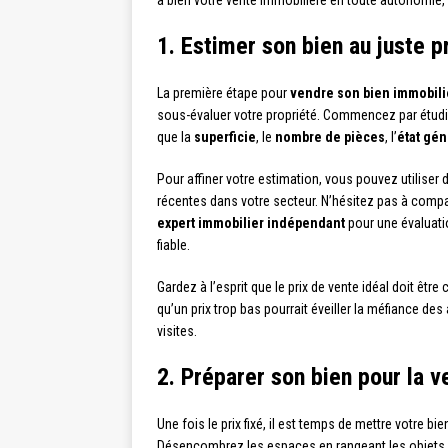
à bien votre vente immobilière en toute autonomie, de
1. Estimer son bien au juste p
La première étape pour
vendre son bien immobili
sous-évaluer votre propriété. Commencez par étudi
que la
superficie
, le
nombre de pièces
, l’
état gén
Pour affiner votre estimation, vous pouvez utiliser
récentes dans votre secteur. N’hésitez pas à compare
expert immobilier indépendant
pour une évaluati
fiable.
Gardez à l’esprit que le prix de vente idéal doit êt
qu’un prix trop bas pourrait éveiller la méfiance de
visites.
2. Préparer son bien pour la v
Une fois le prix fixé, il est temps de mettre votre
Désencombrez les espaces en rangeant les objets p