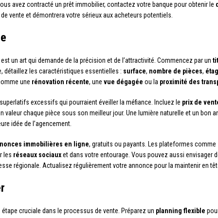
si vous avez contracté un prêt immobilier, contactez votre banque pour obtenir le
e vente et démontrera votre sérieux aux acheteurs potentiels.
ce
est un art qui demande de la précision et de l’attractivité. Commencez par un
t
, détaillez les caractéristiques essentielles :
surface
,
nombre de pièces
,
éta
ts comme une
rénovation récente
, une
vue dégagée
ou la
proximité des tran
uperlatifs excessifs qui pourraient éveiller la méfiance. Incluez le
prix de vent
n valeur chaque pièce sous son meilleur jour. Une lumière naturelle et un bon an
ure idée de l’agencement.
nnonces immobilières en ligne
, gratuits ou payants. Les plateformes comme
r les
réseaux sociaux
et dans votre entourage. Vous pouvez aussi envisager 
resse régionale. Actualisez régulièrement votre annonce pour la maintenir en têt
er
e étape cruciale dans le processus de vente. Préparez un
planning flexible
pour