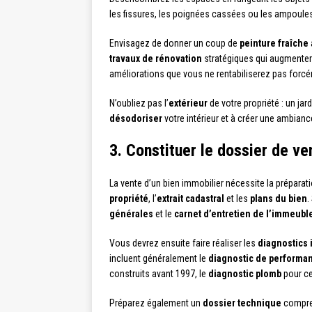
les fissures, les poignées cassées ou les ampoules 
Envisagez de donner un coup de
peinture fraîche
travaux de rénovation
stratégiques qui augmenteron
améliorations que vous ne rentabiliserez pas forcé
N’oubliez pas l’
extérieur
de votre propriété : un ja
désodoriser
votre intérieur et à créer une ambianc
3. Constituer le dossier de ve
La vente d’un bien immobilier nécessite la préparat
propriété
, l’
extrait cadastral
et les
plans du bien
.
générales
et le
carnet d’entretien de l’immeubl
Vous devrez ensuite faire réaliser les
diagnostics 
incluent généralement le
diagnostic de performa
construits avant 1997, le
diagnostic plomb
pour ce
Préparez également un
dossier technique
compren