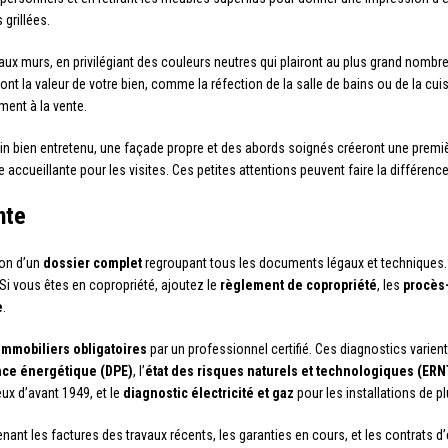
grillées.
aux murs, en privilégiant des couleurs neutres qui plairont au plus grand nombre
t la valeur de votre bien, comme la réfection de la salle de bains ou de la cuis
ment à la vente.
rdin bien entretenu, une façade propre et des abords soignés créeront une premi
e accueillante pour les visites. Ces petites attentions peuvent faire la différen
nte
ion d’un
dossier complet
regroupant tous les documents légaux et technique
 Si vous êtes en copropriété, ajoutez le
règlement de copropriété
, les
procès
e
.
immobiliers obligatoires
par un professionnel certifié. Ces diagnostics varient 
nce énergétique (DPE)
, l’
état des risques naturels et technologiques (ERN
ux d’avant 1949, et le
diagnostic électricité et gaz
pour les installations de p
ant les factures des travaux récents, les garanties en cours, et les contrats d’