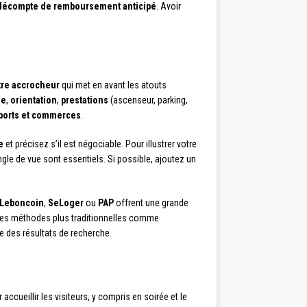
décompte de remboursement anticipé
. Avoir
itre accrocheur
qui met en avant les atouts
ge
,
orientation
,
prestations
(ascenseur, parking,
sports et commerces
.
e
et précisez s’il est négociable. Pour illustrer votre
gle de vue sont essentiels. Si possible, ajoutez un
Leboncoin
,
SeLoger
ou
PAP
offrent une grande
des méthodes plus traditionnelles comme
e des résultats de recherche.
 accueillir les visiteurs, y compris en soirée et le