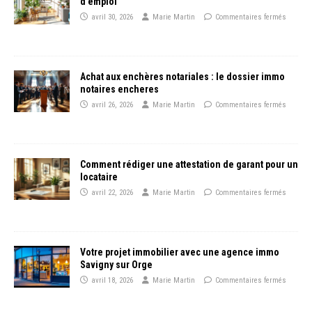
d’emploi
avril 30, 2026
Marie Martin
Commentaires fermés
Achat aux enchères notariales : le dossier immo
notaires encheres
avril 26, 2026
Marie Martin
Commentaires fermés
Comment rédiger une attestation de garant pour un
locataire
avril 22, 2026
Marie Martin
Commentaires fermés
Votre projet immobilier avec une agence immo
Savigny sur Orge
avril 18, 2026
Marie Martin
Commentaires fermés